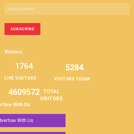
Visitors
1764
5284
LIVE VISITORS
VISITORS TODAY
4609572
TOTAL
VISITORS
rtise With Us
vertise With Us