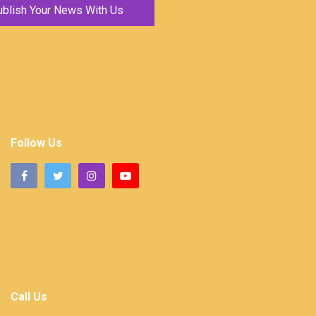
ublish Your News With Us
Follow Us
Call Us