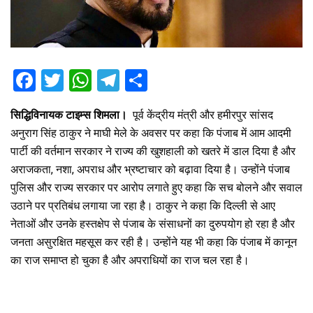
F
T
W
T
S
a
wi
h
el
h
सिद्धिविनायक टाइम्स शिमला।
पूर्व केंद्रीय मंत्री और हमीरपुर सांसद
ce
tt
at
e
ar
अनुराग सिंह ठाकुर ने माघी मेले के अवसर पर कहा कि पंजाब में आम आदमी
b
er
s
gr
e
पार्टी की वर्तमान सरकार ने राज्य की खुशहाली को खतरे में डाल दिया है और
o
A
a
अराजकता, नशा, अपराध और भ्रष्टाचार को बढ़ावा दिया है। उन्होंने पंजाब
o
p
m
पुलिस और राज्य सरकार पर आरोप लगाते हुए कहा कि सच बोलने और सवाल
उठाने पर प्रतिबंध लगाया जा रहा है। ठाकुर ने कहा कि दिल्ली से आए
k
p
नेताओं और उनके हस्तक्षेप से पंजाब के संसाधनों का दुरुपयोग हो रहा है और
जनता असुरक्षित महसूस कर रही है। उन्होंने यह भी कहा कि पंजाब में कानून
का राज समाप्त हो चुका है और अपराधियों का राज चल रहा है।