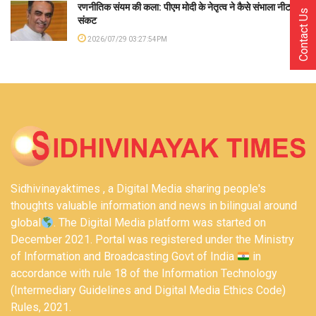
रणनीतिक संयम की कला: पीएम मोदी के नेतृत्व ने कैसे संभाला नीट
Contact Us
संकट
2026/07/29 03:27:54PM
Sidhivinayaktimes , a Digital Media sharing people's
thoughts valuable information and news in bilingual around
global
. The Digital Media platform was started on
December 2021. Portal was registered under the Ministry
of Information and Broadcasting Govt of India
in
accordance with rule 18 of the Information Technology
(Intermediary Guidelines and Digital Media Ethics Code)
Rules, 2021.