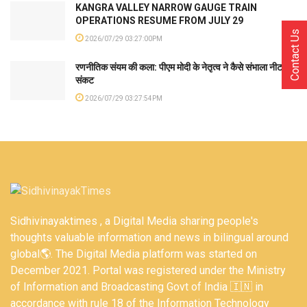
KANGRA VALLEY NARROW GAUGE TRAIN
OPERATIONS RESUME FROM JULY 29
Contact Us
2026/07/29 03:27:00PM
रणनीतिक संयम की कला: पीएम मोदी के नेतृत्व ने कैसे संभाला नीट
संकट
2026/07/29 03:27:54PM
Sidhivinayaktimes , a Digital Media sharing people's
thoughts valuable information and news in bilingual around
global🌎. The Digital Media platform was started on
December 2021. Portal was registered under the Ministry
of Information and Broadcasting Govt of India 🇮🇳 in
accordance with rule 18 of the Information Technology