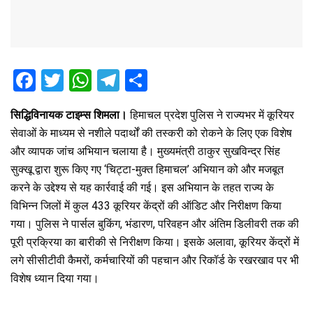
F
T
W
T
S
a
wi
h
el
h
सिद्धिविनायक टाइम्स शिमला।
हिमाचल प्रदेश पुलिस ने राज्यभर में कूरियर
ce
tt
at
e
ar
सेवाओं के माध्यम से नशीले पदार्थों की तस्करी को रोकने के लिए एक विशेष
b
er
s
gr
e
और व्यापक जांच अभियान चलाया है। मुख्यमंत्री ठाकुर सुखविन्द्र सिंह
o
A
a
सुक्खू द्वारा शुरू किए गए ‘चिट्टा-मुक्त हिमाचल’ अभियान को और मजबूत
o
p
m
करने के उद्देश्य से यह कार्रवाई की गई। इस अभियान के तहत राज्य के
विभिन्न जिलों में कुल 433 कूरियर केंद्रों की ऑडिट और निरीक्षण किया
k
p
गया। पुलिस ने पार्सल बुकिंग, भंडारण, परिवहन और अंतिम डिलीवरी तक की
पूरी प्रक्रिया का बारीकी से निरीक्षण किया। इसके अलावा, कूरियर केंद्रों में
लगे सीसीटीवी कैमरों, कर्मचारियों की पहचान और रिकॉर्ड के रखरखाव पर भी
विशेष ध्यान दिया गया।