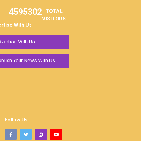
4595302
TOTAL
VISITORS
rtise With Us
vertise With Us
ublish Your News With Us
Follow Us