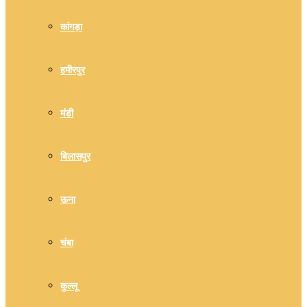
कांगड़ा
हमीरपुर
मंडी
बिलासपुर
ऊना
चंबा
कुल्लू