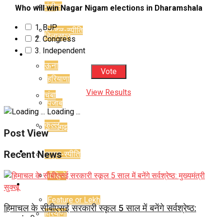
मंडी
कुल्लू
Who will win Nagar Nigam elections in Dharamshala
1. BJP
लाहुल-स्पीति
बिलासपुर
2. Congress
3. Independent
राज्य
ऊना
हरियाणा
View Results
चंबा
पंजाब
Loading ...
कुल्लू
चंडीगढ़
Post View
राजनीति
Recent News
लाहुल-स्पीति
वीडियो
राज्य
Feature or Lekh
हिमाचल के सीबीएसई सरकारी स्कूल 5 साल में बनेंगे सर्वश्रेष्ठ:
हरियाणा