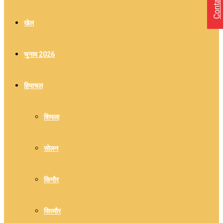
Contact Us
खेल
चुनाव 2026
हिमाचल
शिमला
सोलन
किनौर
सिरमौर