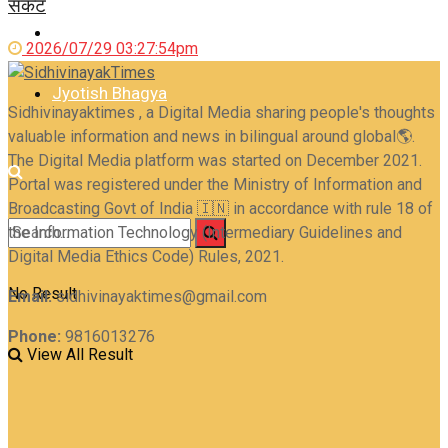
संकट
Career
2026/07/29 03:27:54pm
Jyotish Bhagya
Sidhivinayaktimes , a Digital Media sharing people's thoughts
valuable information and news in bilingual around global🌎.
The Digital Media platform was started on December 2021.
Portal was registered under the Ministry of Information and
Broadcasting Govt of India 🇮🇳 in accordance with rule 18 of
the Information Technology (Intermediary Guidelines and
Digital Media Ethics Code) Rules, 2021.
No Result
Email:
sidhivinayaktimes@gmail.com
Phone:
9816013276
View All Result