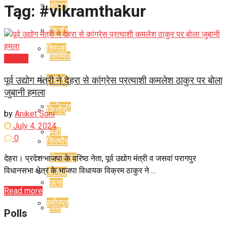
सोलन
Tag:
#vikramthakur
हिमाचल
किनौर
शिमला
सिरमौर
Kangra
सोलन
पूर्व उद्योग मंत्री ने देहरा से कांग्रेस प्रत्याशी कमलेश ठाकुर पर बोला
कांगड़ा
जुबानी हमला
हमीरपुर
किनौर
by
Aniket Soni
July 4, 2024
मंडी
0
सिरमौर
बिलासपुर
देहरा। प्रदेश भाजपा के वरिष्ठ नेता, पूर्व उद्योग मंत्री व जसवां परागपुर
विधानसभा क्षेत्र के भाजपा विधायक विक्रम ठाकुर ने ...
कांगड़ा
ऊना
Read more
हमीरपुर
चंबा
Polls