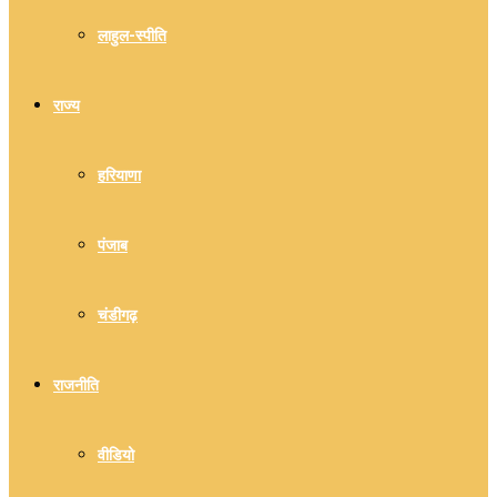
लाहुल-स्पीति
राज्य
हरियाणा
पंजाब
चंडीगढ़
राजनीति
वीडियो