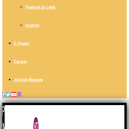
Feature or Lekh
English
E-Paper
Career
Jyotish Bhagya