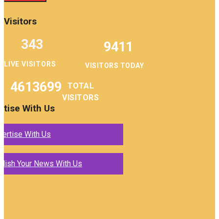
Visitors
343
9411
LIVE VISITORS
VISITORS TODAY
4613699
TOTAL
VISITORS
rtise With Us
vertise With Us
blish Your News With Us