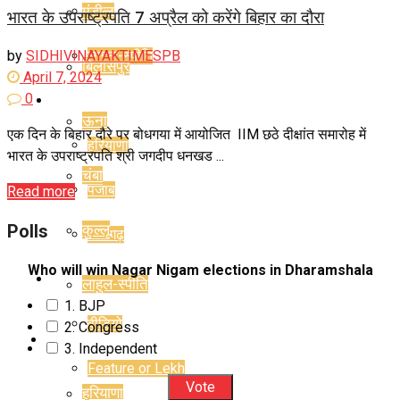
मंडी
कुल्लू
भारत के उपराष्ट्रपति 7 अप्रैल को करेंगे बिहार का दौरा
by
SIDHIVINAYAKTIMESPB
लाहुल-स्पीति
बिलासपुर
April 7, 2024
0
राज्य
ऊना
एक दिन के बिहार दौरे पर बोधगया में आयोजित IIM छठे दीक्षांत समारोह में
हरियाणा
भारत के उपराष्ट्रपति श्री जगदीप धनखड ...
चंबा
पंजाब
Read more
Polls
कुल्लू
चंडीगढ़
Who will win Nagar Nigam elections in Dharamshala
राजनीति
लाहुल-स्पीति
1. BJP
वीडियो
2. Congress
राज्य
3. Independent
Feature or Lekh
हरियाणा