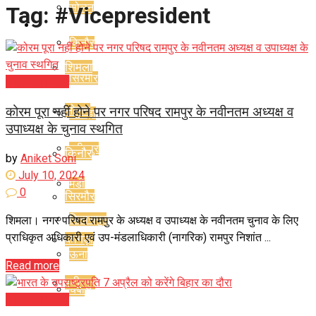
सोलन
Tag:
#Vicepresident
हिमाचल
किनौर
शिमला
सिरमौर
Latest News
सोलन
कोरम पूरा नहीं होने पर नगर परिषद रामपुर के नवीनतम अध्यक्ष व
कांगड़ा
उपाध्यक्ष के चुनाव स्थगित
हमीरपुर
किनौर
by
Aniket Soni
July 10, 2024
मंडी
0
सिरमौर
बिलासपुर
शिमला। नगर परिषद रामपुर के अध्यक्ष व उपाध्यक्ष के नवीनतम चुनाव के लिए
प्राधिकृत अधिकारी एवं उप-मंडलाधिकारी (नागरिक) रामपुर निशांत ...
कांगड़ा
ऊना
Read more
हमीरपुर
चंबा
Latest News