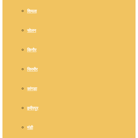
शिमला
सोलन
किनौर
सिरमौर
कांगड़ा
हमीरपुर
मंडी