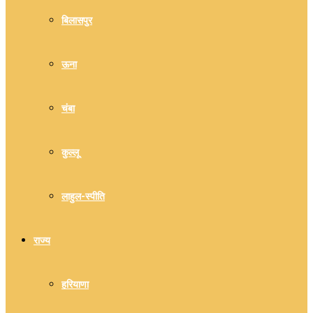
बिलासपुर
ऊना
चंबा
कुल्लू
लाहुल-स्पीति
राज्य
हरियाणा