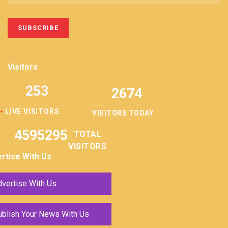
Visitors
253
2674
LIVE VISITORS
VISITORS TODAY
4595295
TOTAL
VISITORS
rtise With Us
vertise With Us
ublish Your News With Us