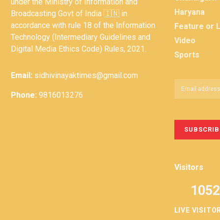
under the Ministry of Information and
Haryana
Broadcasting Govt of India 🇮🇳 in
accordance with rule 18 of the Information
Feature or 
Technology (Intermediary Guidelines and
Video
Digital Media Ethics Code) Rules, 2021.
Sports
Email:
sidhivinayaktimes@gmail.com
Phone:
9816013276
Visitors
1052
LIVE VISITO