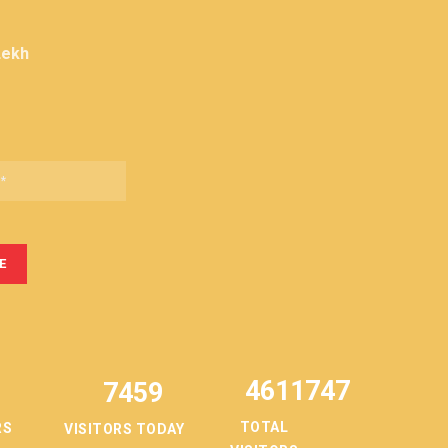
Lekh
4611747
7459
TOTAL
RS
VISITORS TODAY