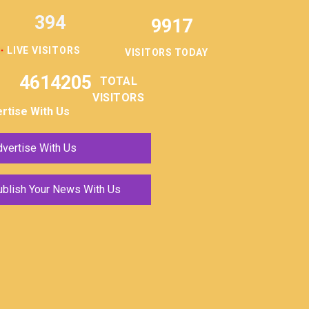
394
9917
LIVE VISITORS
VISITORS TODAY
4614205
TOTAL
VISITORS
rtise With Us
vertise With Us
ublish Your News With Us