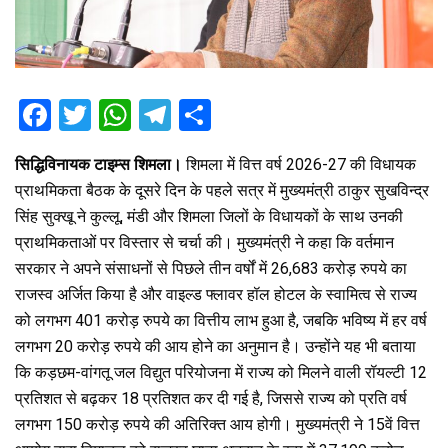
F
T
W
T
S
a
wi
h
el
h
सिद्धिविनायक टाइम्स शिमला।
शिमला में वित्त वर्ष 2026-27 की विधायक
ce
tt
at
e
ar
प्राथमिकता बैठक के दूसरे दिन के पहले सत्र में मुख्यमंत्री ठाकुर सुखविन्द्र
b
er
s
gr
e
सिंह सुक्खू ने कुल्लू, मंडी और शिमला जिलों के विधायकों के साथ उनकी
o
A
a
प्राथमिकताओं पर विस्तार से चर्चा की। मुख्यमंत्री ने कहा कि वर्तमान
o
p
m
सरकार ने अपने संसाधनों से पिछले तीन वर्षों में 26,683 करोड़ रुपये का
राजस्व अर्जित किया है और वाइल्ड फ्लावर हॉल होटल के स्वामित्व से राज्य
k
p
को लगभग 401 करोड़ रुपये का वित्तीय लाभ हुआ है, जबकि भविष्य में हर वर्ष
लगभग 20 करोड़ रुपये की आय होने का अनुमान है। उन्होंने यह भी बताया
कि कड़छम-वांगतू जल विद्युत परियोजना में राज्य को मिलने वाली रॉयल्टी 12
प्रतिशत से बढ़कर 18 प्रतिशत कर दी गई है, जिससे राज्य को प्रति वर्ष
लगभग 150 करोड़ रुपये की अतिरिक्त आय होगी। मुख्यमंत्री ने 15वें वित्त