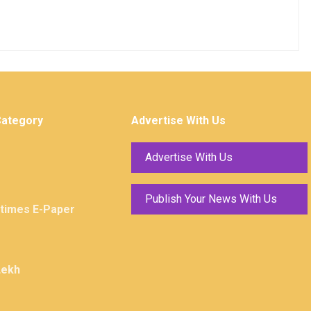
Category
Advertise With Us
Advertise With Us
Publish Your News With Us
ktimes E-Paper
Lekh