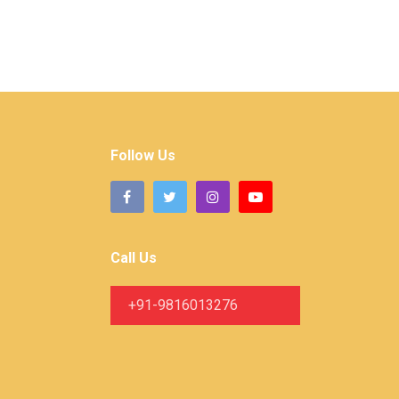
Follow Us
Call Us
+91-9816013276