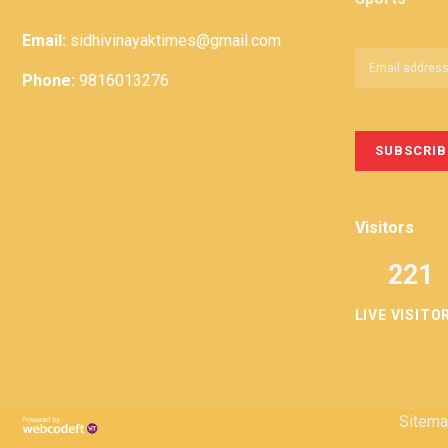
Email:
sidhivinayaktimes@gmail.com
Phone:
9816013276
Visitors
221
LIVE VISITO
Sitem
Privacy
Term &