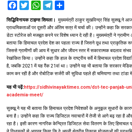
F
T
W
T
S
a
wi
h
el
h
सिद्धिविनायक टाइम्स शिमला।
मुख्यमंत्री ठाकुर सुखविन्द्र सिंह सुक्खू न
ce
tt
at
e
ar
प्राथमिकताओं पर दूसरी और अंतिम सत्र में चर्चा की। उन्होंने कहा कि सरकार स्व
b
er
s
gr
e
डेटा स्टोरेज को मजबूत करने पर विशेष ध्यान दे रही है। मुख्यमंत्री ने ग्रामीण
o
A
a
बताया कि हिमाचल प्रदेश देश का पहला राज्य है जिसने दूध तथा प्राकृतिक रूप स
o
p
m
जिससे ग्रामीणों की आय में सुधार और जीवन स्तर में सकारात्मक बदलाव संभव होगा।
रेखांकित किया। उन्होंने कहा कि हाल के राष्ट्रीय सर्वे में हिमाचल प्रदेश विद्यार्थ
k
p
है, जबकि 2021 में यह रैंक 21वां था। उन्होंने यह भी बताया कि सरकार म
काम कर रही है और रोबोटिक सर्जरी की सुविधा पहले ही चमियाणा तथा टांडा म
यह भी पढ़ें:
https://sidhivinayaktimes.com/dst-tec-panjab-un
academia-meet/
सुक्खू ने यह भी बताया कि हिमाचल प्रदेश निवेशकों के अनुकूल सुधारों के कारण
बना है। उन्होंने कहा कि राज्य डिजिटल नवाचारों में तेजी से आगे बढ़ रहा है औ
रहा है। इसी कारण नागरिक केन्द्रित डिजिटल सेवा वितरण के लिए हिमाचल प्रदेश
ने विधायकों से आग्रह किया कि वे अपनी क्षेत्रीय विकास योजनाओं की प्राथमि