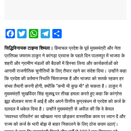
F
T
W
T
S
a
wi
h
el
h
सिद्धिविनायक टाइम्स शिमला।
हिमाचल प्रदेश के पूर्व मुख्यमंत्री और नेता
ce
tt
at
e
ar
प्रतिपक्ष जयराम ठाकुर ने कांगड़ा प्रवास के पहले दिन पालमपुर में भाजपा के
b
er
s
gr
e
शहरी और ग्रामीण मंडलों की बैठकों में हिस्सा लिया और कार्यकर्ताओं को
o
A
a
आगामी राजनीतिक चुनौतियों के लिए तैयार रहने का संदेश दिया। उन्होंने कहा
o
p
m
कि प्रदेश की वर्तमान स्थिति चिंताजनक है और भाजपा को सतर्क रहकर हर
संभव तैयारी करनी होगी, क्योंकि “कभी भी कुछ भी” हो सकता है। ठाकुर ने
k
p
मुख्यमंत्री सुखविंदर सिंह सुक्खू पर तीखा हमला करते हुए कहा कि कांग्रेस
झूठ बोलकर सत्ता में आई है और अपने वित्तीय कुप्रबंधन से प्रदेश को कर्ज के
दलदल में धकेल दिया है। उन्होंने मुख्यमंत्री से अपील की कि वे केवल
‘व्यवस्था परिवर्तन’ का खोखला नारा छोड़कर वास्तविक काम पर ध्यान दें और
राज्य को कर्ज के भारी बोझ से बाहर निकालने के लिए ठोस कदम उठाएं।