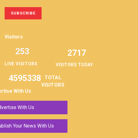
Visitors
253
2717
LIVE VISITORS
VISITORS TODAY
4595338
TOTAL
VISITORS
rtise With Us
vertise With Us
ublish Your News With Us