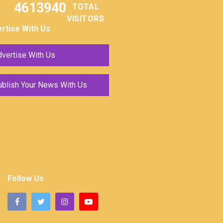
4613940
TOTAL
VISITORS
rtise With Us
vertise With Us
ublish Your News With Us
Follow Us