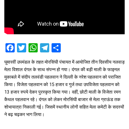
F
T
W
T
S
a
wi
h
el
h
घुमारवीं उपमंडल के तहत मोरसिंघी पंचायत में आयोजित तीन दिवसीय नलवाड़
ce
tt
at
e
ar
मेला विशाल दंगल के साथ संपन्न हो गया। दंगल की बड़ी माली के फाइनल
b
er
s
gr
e
मुकाबले में संदीप तलवंडी पहलवान ने दिल्ली के नरेश पहलवान को पराजित
o
A
a
किया। विजेता पहलवान को 15 हजार व गुर्ज तथा उपविजेता पहलवान को
o
p
m
13 हजार रुपये देकर पुरस्कृत किया गया। वहीं, छोटी माली के विजेता रमन
कैथल पहलवान रहे। दंगल को लेकर मोरसिंघी बाजार से मेला ग्राऊंड तक
k
p
शोभायात्रा निकाली गई। जिसमें स्थानीय लोगों सहित मेला कमेटी के सदस्यों
ने बढ़ चढ़कर भाग लिया।