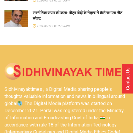
2026/07/29 03:27:00PM
रणनीतिक संयम की कला: पीएम मोदी के नेतृत्व ने कैसे संभाला नीट
संकट
2026/07/29 03:27:54PM
Contact Us
Sidhivinayaktimes , a Digital Media sharing people's
thoughts valuable information and news in bilingual around
global
. The Digital Media platform was started on
December 2021. Portal was registered under the Ministry
of Information and Broadcasting Govt of India
in
accordance with rule 18 of the Information Technology
(Intermediary Guidelines and Digital Media Ethics Code)