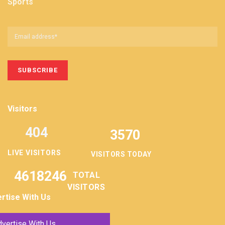
Sports
Visitors
404
3570
LIVE VISITORS
VISITORS TODAY
4618246
TOTAL
VISITORS
rtise With Us
vertise With Us