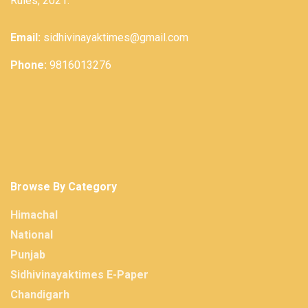
Rules, 2021.
Email:
sidhivinayaktimes@gmail.com
Phone:
9816013276
Browse By Category
Himachal
National
Punjab
Sidhivinayaktimes E-Paper
Chandigarh