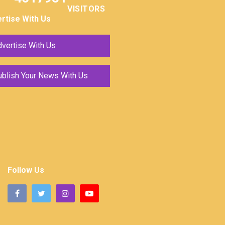
VISITORS
rtise With Us
vertise With Us
ublish Your News With Us
Follow Us