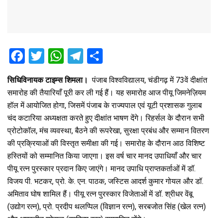
F
T
W
T
S
a
wi
h
el
h
सिधिविनायक टाइम्स शिमला।
पंजाब विश्वविद्यालय, चंडीगढ़ में 73वें दीक्षांत
ce
tt
at
e
ar
समारोह की तैयारियाँ पूरी कर ली गई हैं। यह समारोह आज पीयू जिमनेज़ियम
b
er
s
gr
e
हॉल में आयोजित होगा, जिसमें पंजाब के राज्यपाल एवं यूटी प्रशासक गुलाब
o
A
a
चंद कटारिया अध्यक्षता करते हुए दीक्षांत भाषण देंगे। रिहर्सल के दौरान सभी
o
p
m
प्रोटोकॉल, मंच व्यवस्था, बैठने की रूपरेखा, सुरक्षा प्रबंध और सम्मान वितरण
की प्रक्रियाओं की विस्तृत समीक्षा की गई। समारोह के दौरान आठ विशिष्ट
k
p
हस्तियों को सम्मानित किया जाएगा। इस वर्ष चार मानद उपाधियाँ और चार
पीयू रत्न पुरस्कार प्रदान किए जाएंगे। मानद उपाधि प्राप्तकर्ताओं में डॉ.
विजय पी. भटकर, प्रो. के. एन. पाठक, जस्टिस आदर्श कुमार गोयल और डॉ.
अमिताव घोष शामिल हैं। पीयू रत्न पुरस्कार विजेताओं में डॉ. श्रीधर वेंबू
(उद्योग रत्न), प्रो. प्रदीप थलप्पिल (विज्ञान रत्न), सरबजोत सिंह (खेल रत्न)