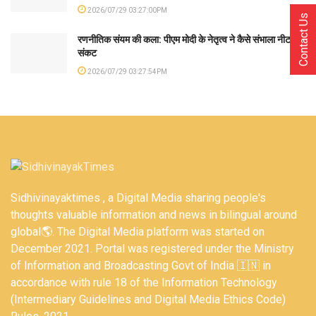
2026/07/29 03:27:00PM
Contact Us
रणनीतिक संयम की कला: पीएम मोदी के नेतृत्व ने कैसे संभाला नीट
संकट
2026/07/29 03:27:54PM
Sidhivinayaktimes , a Digital Media sharing people's
thoughts valuable information and news in bilingual around
global🌎. The Digital Media platform was started on
December 2021. Portal was registered under the Ministry
of Information and Broadcasting Govt of India 🇮🇳 in
accordance with rule 18 of the Information Technology
(Intermediary Guidelines and Digital Media Ethics Code)