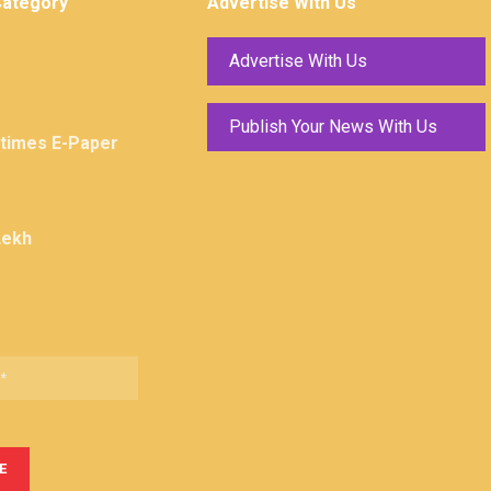
Category
Advertise With Us
Advertise With Us
Publish Your News With Us
ktimes E-Paper
Lekh