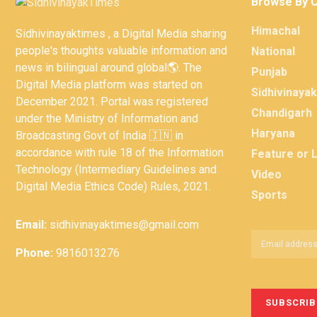
Browse By 
Himachal
Sidhivinayaktimes , a Digital Media sharing
people's thoughts valuable information and
National
news in bilingual around global🌎. The
Punjab
Digital Media platform was started on
Sidhivinaya
December 2021. Portal was registered
Chandigarh
under the Ministry of Information and
Haryana
Broadcasting Govt of India 🇮🇳 in
accordance with rule 18 of the Information
Feature or 
Technology (Intermediary Guidelines and
Video
Digital Media Ethics Code) Rules, 2021.
Sports
Email:
sidhivinayaktimes@gmail.com
Phone:
9816013276