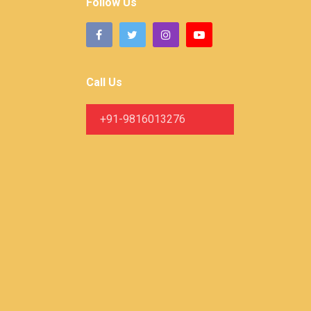
Follow Us
Call Us
+91-9816013276