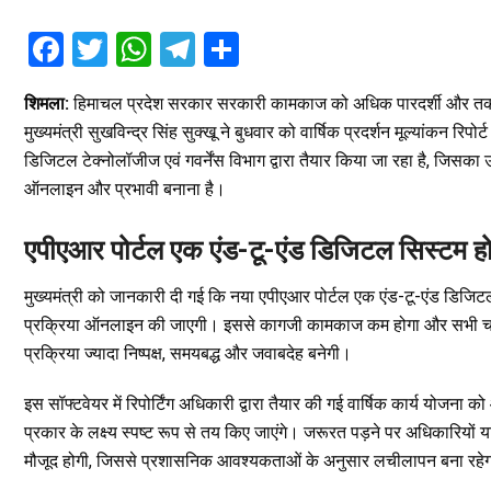
F
T
W
T
S
a
wi
h
el
h
शिमला:
हिमाचल प्रदेश सरकार सरकारी कामकाज को अधिक पारदर्शी और तकनीक 
ce
tt
at
e
ar
मुख्यमंत्री सुखविन्द्र सिंह सुक्खू ने बुधवार को वार्षिक प्रदर्शन मूल्यांकन
b
er
s
gr
e
डिजिटल टेक्नोलॉजीज एवं गवर्नेंस विभाग द्वारा तैयार किया जा रहा है, जिसका उद
o
A
a
ऑनलाइन और प्रभावी बनाना है।
o
p
m
एपीएआर पोर्टल एक एंड-टू-एंड डिजिटल सिस्टम ह
k
p
मुख्यमंत्री को जानकारी दी गई कि नया एपीएआर पोर्टल एक एंड-टू-एंड डिजिट
प्रक्रिया ऑनलाइन की जाएगी। इससे कागजी कामकाज कम होगा और सभी चरणो
प्रक्रिया ज्यादा निष्पक्ष, समयबद्ध और जवाबदेह बनेगी।
इस सॉफ्टवेयर में रिपोर्टिंग अधिकारी द्वारा तैयार की गई वार्षिक कार्य योजना 
प्रकार के लक्ष्य स्पष्ट रूप से तय किए जाएंगे। जरूरत पड़ने पर अधिकारियों या 
मौजूद होगी, जिससे प्रशासनिक आवश्यकताओं के अनुसार लचीलापन बना रहे