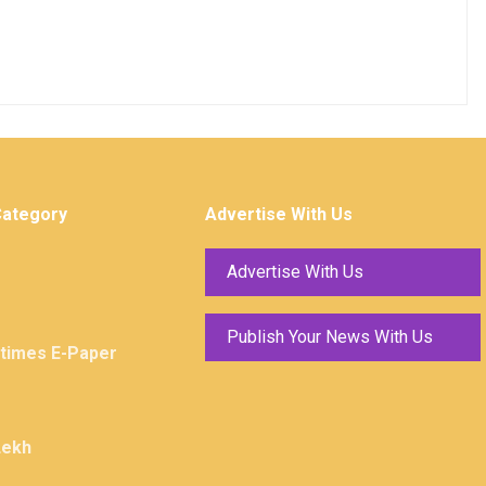
Category
Advertise With Us
Advertise With Us
Publish Your News With Us
ktimes E-Paper
Lekh