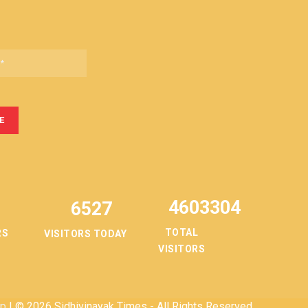
4603304
6527
TOTAL
RS
VISITORS TODAY
VISITORS
ap
| © 2026 Sidhivinayak Times - All Rights Reserved