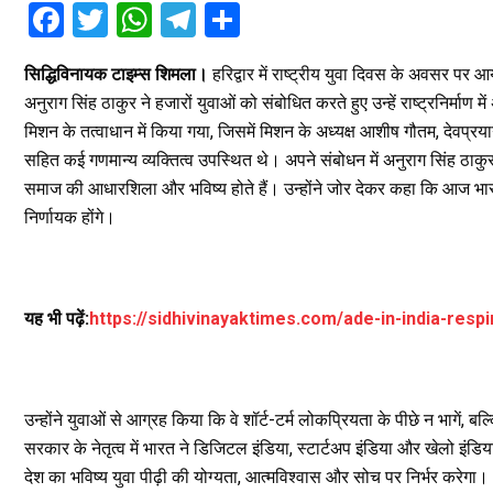
F
T
W
T
S
a
wi
h
el
h
सिद्धिविनायक टाइम्स शिमला।
हरिद्वार में राष्ट्रीय युवा दिवस के अवसर पर आयो
ce
tt
at
e
ar
अनुराग सिंह ठाकुर ने हजारों युवाओं को संबोधित करते हुए उन्हें राष्ट्रनिर्मा
b
er
s
gr
e
मिशन के तत्वाधान में किया गया, जिसमें मिशन के अध्यक्ष आशीष गौतम, देवप्
o
A
a
सहित कई गणमान्य व्यक्तित्व उपस्थित थे। अपने संबोधन में अनुराग सिंह ठाकुर
o
p
m
समाज की आधारशिला और भविष्य होते हैं। उन्होंने जोर देकर कहा कि आज भा
निर्णायक होंगे।
k
p
यह भी पढ़ें:
https://sidhivinayaktimes.com/ade-in-india-resp
उन्होंने युवाओं से आग्रह किया कि वे शॉर्ट-टर्म लोकप्रियता के पीछे न भागें, बल्
सरकार के नेतृत्व में भारत ने डिजिटल इंडिया, स्टार्टअप इंडिया और खेलो इंडिया 
देश का भविष्य युवा पीढ़ी की योग्यता, आत्मविश्वास और सोच पर निर्भर करेगा