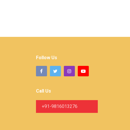
Follow Us
Call Us
+91-9816013276