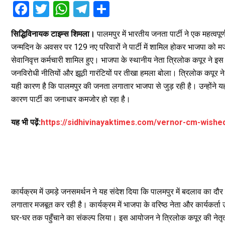
F
T
W
T
S
a
wi
h
el
h
सिद्धिविनायक टाइम्स शिमला।
पालमपुर में भारतीय जनता पार्टी ने एक महत्वप
ce
tt
at
e
ar
जन्मदिन के अवसर पर 129 नए परिवारों ने पार्टी में शामिल होकर भाजपा को 
b
er
s
gr
e
सेवानिवृत्त कर्मचारी शामिल हुए। भाजपा के स्थानीय नेता त्रिलोक कपूर ने इस
o
A
a
जनविरोधी नीतियों और झूठी गारंटियों पर तीखा हमला बोला। त्रिलोक कपूर
o
p
m
यही कारण है कि पालमपुर की जनता लगातार भाजपा से जुड़ रही है। उन्होंने 
कारण पार्टी का जनाधार कमजोर हो रहा है।
k
p
यह भी पढ़ें:
https://sidhivinayaktimes.com/vernor-cm-wished
कार्यक्रम में उमड़े जनसमर्थन ने यह संदेश दिया कि पालमपुर में बदलाव का दौ
लगातार मजबूत कर रही है। कार्यक्रम में भाजपा के वरिष्ठ नेता और कार्यकर्ता उ
घर-घर तक पहुँचाने का संकल्प लिया। इस आयोजन ने त्रिलोक कपूर की नेत