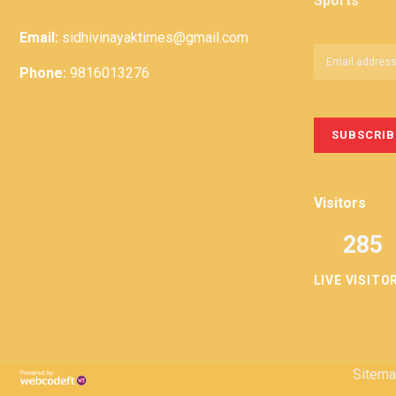
Sports
Email:
sidhivinayaktimes@gmail.com
Phone:
9816013276
Visitors
285
LIVE VISITO
Sitem
Privacy
Term &