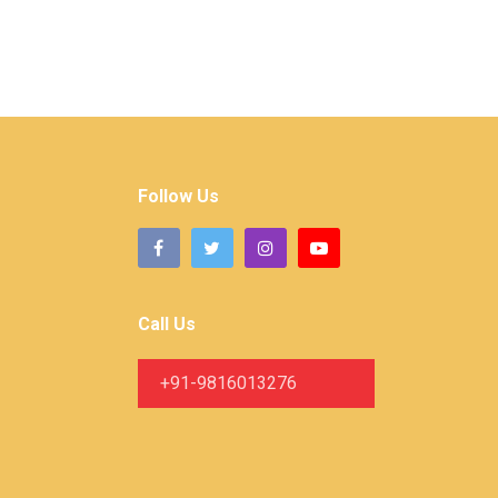
Follow Us
Call Us
+91-9816013276