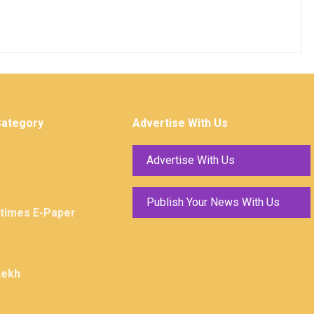
Category
Advertise With Us
Advertise With Us
Publish Your News With Us
ktimes E-Paper
Lekh