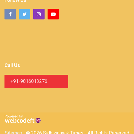
Follow Us
Call Us
+91-9816013276
Sitemap
| © 2026 Sidhivinayak Times - All Rights Reserved