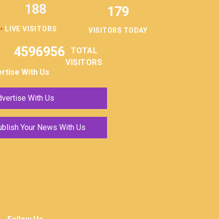
188
179
LIVE VISITORS
VISITORS TODAY
4596956
TOTAL
VISITORS
rtise With Us
vertise With Us
ublish Your News With Us