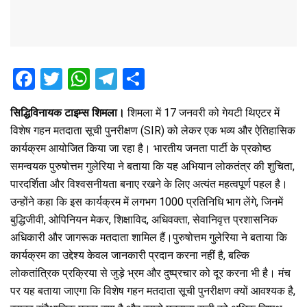
F
T
W
T
S
a
wi
h
el
h
सिद्धिविनायक टाइम्स शिमला।
शिमला में 17 जनवरी को गेयटी थिएटर में
ce
tt
at
e
ar
विशेष गहन मतदाता सूची पुनरीक्षण (SIR) को लेकर एक भव्य और ऐतिहासिक
b
er
s
gr
e
कार्यक्रम आयोजित किया जा रहा है। भारतीय जनता पार्टी के प्रकोष्ठ
o
A
a
समन्वयक पुरुषोत्तम गुलेरिया ने बताया कि यह अभियान लोकतंत्र की शुचिता,
o
p
m
पारदर्शिता और विश्वसनीयता बनाए रखने के लिए अत्यंत महत्वपूर्ण पहल है।
उन्होंने कहा कि इस कार्यक्रम में लगभग 1000 प्रतिनिधि भाग लेंगे, जिनमें
k
p
बुद्धिजीवी, ओपिनियन मेकर, शिक्षाविद, अधिवक्ता, सेवानिवृत्त प्रशासनिक
अधिकारी और जागरूक मतदाता शामिल हैं।पुरुषोत्तम गुलेरिया ने बताया कि
कार्यक्रम का उद्देश्य केवल जानकारी प्रदान करना नहीं है, बल्कि
लोकतांत्रिक प्रक्रिया से जुड़े भ्रम और दुष्प्रचार को दूर करना भी है। मंच
पर यह बताया जाएगा कि विशेष गहन मतदाता सूची पुनरीक्षण क्यों आवश्यक है,