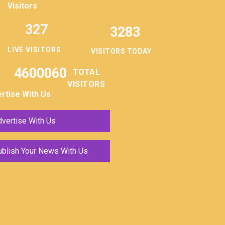
Visitors
327
3283
LIVE VISITORS
VISITORS TODAY
4600060
TOTAL
VISITORS
rtise With Us
vertise With Us
ublish Your News With Us