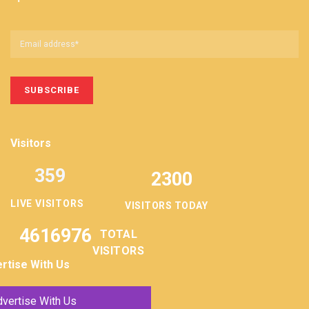
Visitors
359
2300
LIVE VISITORS
VISITORS TODAY
4616976
TOTAL
VISITORS
rtise With Us
vertise With Us