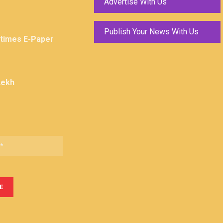
Advertise With Us
Publish Your News With Us
ktimes E-Paper
Lekh