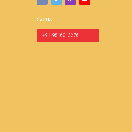
Call Us
+91-9816013276