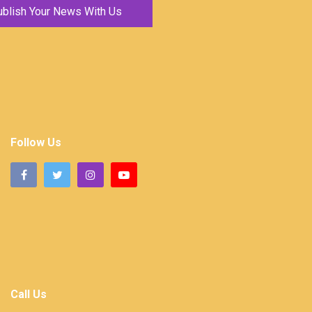
ublish Your News With Us
Follow Us
Call Us