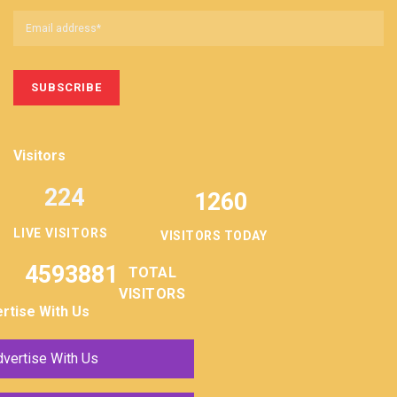
Visitors
224
1260
LIVE VISITORS
VISITORS TODAY
4593881
TOTAL
VISITORS
rtise With Us
vertise With Us