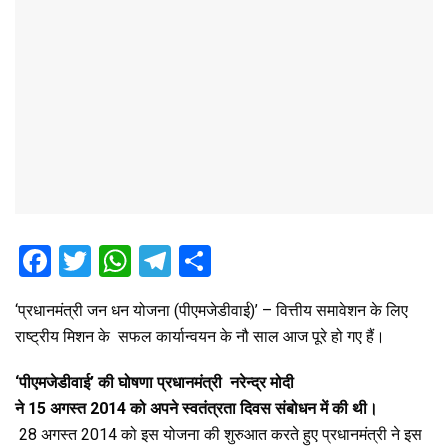
F
T
W
T
S
a
wi
h
el
h
‘प्रधानमंत्री जन धन योजना (पीएमजेडीवाई)’ – वित्तीय समावेशन के लिए
ce
tt
at
e
ar
राष्ट्रीय मिशन के सफल कार्यान्वयन के नौ साल आज पूरे हो गए हैं।
b
er
s
gr
e
o
A
a
‘
पीएमजेडीवाई
’
की घोषणा प्रधानमंत्री नरेन्द्र मोदी
ने
15
अगस्त
2014
को अपने स्वतंत्रता दिवस संबोधन में की थी।
o
p
m
28 अगस्त 2014 को इस योजना की शुरुआत करते हुए प्रधानमंत्री ने इस