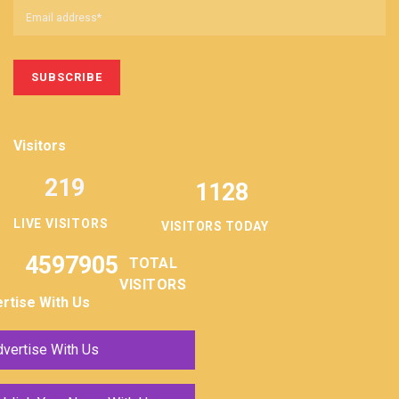
Visitors
219
1128
LIVE VISITORS
VISITORS TODAY
4597905
TOTAL
VISITORS
rtise With Us
vertise With Us