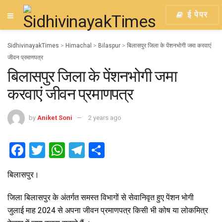
ई पेपर
SidhivinayakTimes
>
Himachal
>
Bilaspur
>
बिलासपुर जिला के पेंशनभोगी जमा करवाएं
जीवन प्रमाणपत्र
बिलासपुर जिला के पेंशनभोगी जमा
करवाएं जीवन प्रमाणपत्र
by
Aniket Soni
2 years ago
F
T
W
T
S
a
wi
h
el
h
बिलासपुर।
ce
tt
at
e
ar
b
er
s
gr
e
जिला बिलासपुर के अंतर्गत समस्त विभागों से सेवानिवृत हुए पेंशन भोगी
o
A
a
जुलाई माह 2024 से अपना जीवन प्रमाणपत्र किसी भी कोष या लोकमित्र