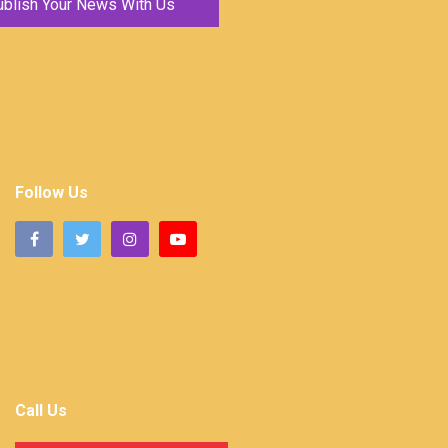
ublish Your News With Us
Follow Us
Call Us