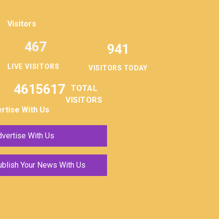
Visitors
467
941
LIVE VISITORS
VISITORS TODAY
4615617
TOTAL
VISITORS
rtise With Us
vertise With Us
ublish Your News With Us