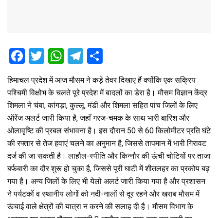
F
T
W
T
S
a
wi
h
el
h
हिमाचल प्रदेश में आज मौसम ने कड़े तेवर दिखाए हैं क्योंकि एक सक्रिय
ce
tt
at
e
ar
पश्चिमी विक्षोभ के चलते पूरे प्रदेश में बादलों का डेरा है। मौसम विज्ञान केंद्र
b
er
s
gr
e
शिमला ने चंबा, कांगड़ा, कुल्लू, मंडी और शिमला सहित पांच जिलों के लिए
o
A
a
ऑरेंज अलर्ट जारी किया है, जहाँ गरज-चमक के साथ भारी बारिश और
o
p
m
ओलावृष्टि की प्रबल संभावना है। इस दौरान 50 से 60 किलोमीटर प्रति घंटे
की रफ्तार से तेज हवाएं चलने का अनुमान है, जिससे तापमान में भारी गिरावट
k
p
दर्ज की जा सकती है। लाहौल-स्पीति और किन्नौर की ऊंची चोटियों पर ताजा
बर्फबारी का दौर शुरू हो चुका है, जिससे पूरी घाटी में शीतलहर का प्रकोप बढ़
गया है। अन्य जिलों के लिए भी येलो अलर्ट जारी किया गया है और प्रशासन
ने पर्यटकों व स्थानीय लोगों को नदी-नालों से दूर रहने और खराब मौसम में
ऊंचाई वाले क्षेत्रों की यात्रा न करने की सलाह दी है। मौसम विभाग के