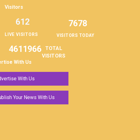
Visitors
612
7678
LIVE VISITORS
VISITORS TODAY
4611966
TOTAL
VISITORS
rtise With Us
vertise With Us
ublish Your News With Us