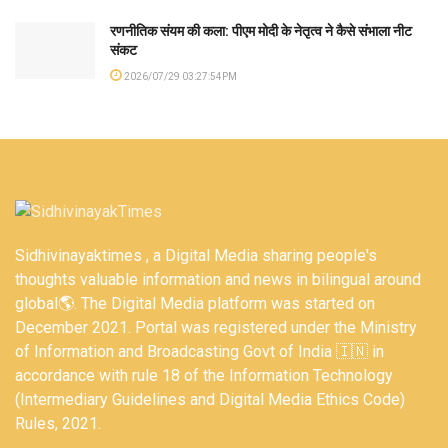
रणनीतिक संयम की कला: पीएम मोदी के नेतृत्व ने कैसे संभाला नीट
संकट
2026/07/29 03:27:54PM
Sidhivinayaktimes , a Digital Media sharing people's
thoughts valuable information and news in bilingual around
global🌎. The Digital Media platform was started on
December 2021. Portal was registered under the Ministry
of Information and Broadcasting Govt of India 🇮🇳 in
accordance with rule 18 of the Information Technology
(Intermediary Guidelines and Digital Media Ethics Code)
Rules, 2021.