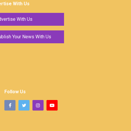
rtise With Us
vertise With Us
ublish Your News With Us
Follow Us