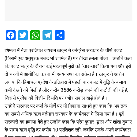
F
T
W
T
S
a
wi
h
el
h
शिमला में नेता प्रतिपक्ष जयराम ठाकुर ने कांग्रेस सरकार के चौथे बजट
ce
tt
at
e
ar
(जिसमें एक अनुपूरक बजट भी शामिल है) पर तीखा हमला बोला। उन्होंने कहा
b
er
s
gr
e
कि बजट सत्र के दौरान कई महत्वपूर्ण मुद्दों को “तार-तार” किया गया और इसे
o
A
a
दो चरणों में आयोजित करना भी अव्यवस्था का संकेत है। ठाकुर ने आरोप
o
p
m
लगाया कि हिमाचल प्रदेश के इतिहास में पहली बार बजट में वृद्धि के बजाय
कमी देखने को मिली है और करीब 3586 करोड़ रुपये की कटौती की गई है,
k
p
जिससे प्रदेश की वित्तीय स्थिति पर गंभीर सवाल खड़े होते हैं।
उन्होंने सरकार पर कर्ज़ के मोर्चे पर भी निशाना साधते हुए कहा कि अब तक
का सबसे अधिक ऋण वर्तमान सरकार के कार्यकाल में लिया गया है। पूर्व
सरकारों का हवाला देते हुए उन्होंने कहा कि प्रेम कुमार धूमल और शांता कुमार
के समय ऋण वृद्धि दर करीब 10 प्रतिशत रही, जबकि उनके अपने कार्यकाल