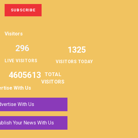
Visitors
296
1325
LIVE VISITORS
VISITORS TODAY
4605613
TOTAL
VISITORS
rtise With Us
vertise With Us
ublish Your News With Us