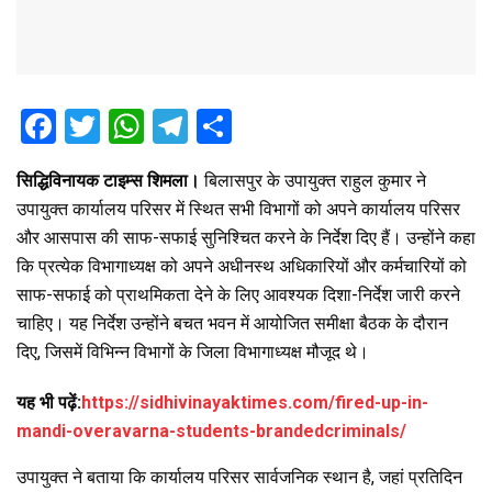
F
T
W
T
S
a
wi
h
el
h
सिद्धिविनायक टाइम्स शिमला।
बिलासपुर के उपायुक्त राहुल कुमार ने
ce
tt
at
e
ar
उपायुक्त कार्यालय परिसर में स्थित सभी विभागों को अपने कार्यालय परिसर
b
er
s
gr
e
और आसपास की साफ-सफाई सुनिश्चित करने के निर्देश दिए हैं। उन्होंने कहा
o
A
a
कि प्रत्येक विभागाध्यक्ष को अपने अधीनस्थ अधिकारियों और कर्मचारियों को
o
p
m
साफ-सफाई को प्राथमिकता देने के लिए आवश्यक दिशा-निर्देश जारी करने
चाहिए। यह निर्देश उन्होंने बचत भवन में आयोजित समीक्षा बैठक के दौरान
k
p
दिए, जिसमें विभिन्न विभागों के जिला विभागाध्यक्ष मौजूद थे।
यह भी पढ़ें:
https://sidhivinayaktimes.com/fired-up-in-
mandi-overavarna-students-brandedcriminals/
उपायुक्त ने बताया कि कार्यालय परिसर सार्वजनिक स्थान है, जहां प्रतिदिन