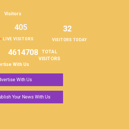
Visitors
405
32
LIVE VISITORS
VISITORS TODAY
4614708
TOTAL
VISITORS
rtise With Us
vertise With Us
ublish Your News With Us