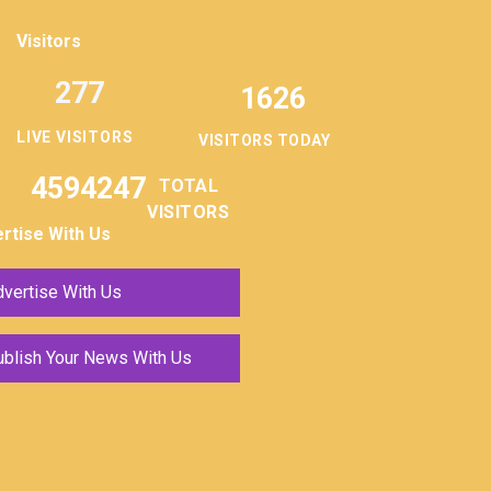
Visitors
277
1626
LIVE VISITORS
VISITORS TODAY
4594247
TOTAL
VISITORS
rtise With Us
vertise With Us
ublish Your News With Us