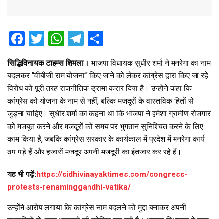
F
T
W
T
S
a
wi
h
el
h
सिद्धिविनायक टाइम्स शिमला।
भाजपा विधायक सुधीर शर्मा ने मनरेगा का नाम
ce
tt
at
e
ar
बदलकर “वीबीजी राम योजना” किए जाने को लेकर कांग्रेस द्वारा किए जा रहे
b
er
s
gr
e
विरोध को पूरी तरह राजनीतिक ड्रामा करार दिया है। उन्होंने कहा कि
o
A
a
कांग्रेस को योजना के नाम से नहीं, बल्कि मजदूरों के वास्तविक हितों से
o
p
m
जुड़ना चाहिए। सुधीर शर्मा का कहना था कि भाजपा ने हमेशा ग्रामीण रोजगार
को मजबूत करने और मजदूरों को समय पर भुगतान सुनिश्चित करने के लिए
k
p
काम किया है, जबकि कांग्रेस सरकार के कार्यकाल में प्रदेश में मनरेगा कार्य
ठप पड़े हैं और हजारों मजदूर अपनी मजदूरी का इंतजार कर रहे हैं।
यह भी पढ़ें:
https://sidhivinayaktimes.com/congress-
protests-renaminggandhi-vatika/
उन्होंने आरोप लगाया कि कांग्रेस नाम बदलने को मुद्दा बनाकर अपनी