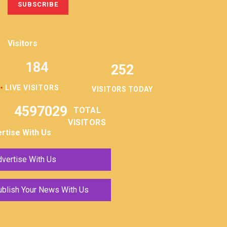
Visitors
184
252
LIVE VISITORS
VISITORS TODAY
4597029
TOTAL
VISITORS
rtise With Us
vertise With Us
ublish Your News With Us