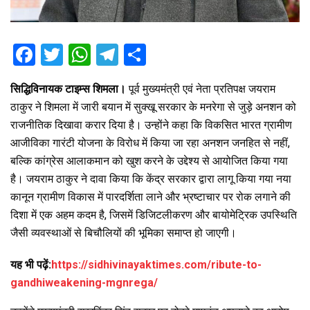
F
T
W
T
S
a
wi
h
el
h
सिद्धिविनायक टाइम्स शिमला।
पूर्व मुख्यमंत्री एवं नेता प्रतिपक्ष जयराम
ce
tt
at
e
ar
ठाकुर ने शिमला में जारी बयान में सुक्खू सरकार के मनरेगा से जुड़े अनशन को
b
er
s
gr
e
राजनीतिक दिखावा करार दिया है। उन्होंने कहा कि विकसित भारत ग्रामीण
o
A
a
आजीविका गारंटी योजना के विरोध में किया जा रहा अनशन जनहित से नहीं,
o
p
m
बल्कि कांग्रेस आलाकमान को खुश करने के उद्देश्य से आयोजित किया गया
है। जयराम ठाकुर ने दावा किया कि केंद्र सरकार द्वारा लागू किया गया नया
k
p
कानून ग्रामीण विकास में पारदर्शिता लाने और भ्रष्टाचार पर रोक लगाने की
दिशा में एक अहम कदम है, जिसमें डिजिटलीकरण और बायोमेट्रिक उपस्थिति
जैसी व्यवस्थाओं से बिचौलियों की भूमिका समाप्त हो जाएगी।
यह भी पढ़ें:
https://sidhivinayaktimes.com/ribute-to-
gandhiweakening-mgnrega/