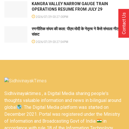
KANGRA VALLEY NARROW GAUGE TRAIN
OPERATIONS RESUME FROM JULY 29
Contact Us
2026/07/29 03:27:00PM
रणनीतिक संयम की कला: पीएम मोदी के नेतृत्व ने कैसे संभाला नीट
संकट
2026/07/29 03:27:54PM
Sidhivinayaktimes , a Digital Media sharing people's
thoughts valuable information and news in bilingual around
global
. The Digital Media platform was started on
December 2021. Portal was registered under the Ministry
of Information and Broadcasting Govt of India
in
accordance with rule 18 of the Information Technology