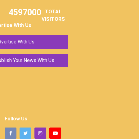
4597000
TOTAL
VISITORS
rtise With Us
vertise With Us
ublish Your News With Us
Follow Us