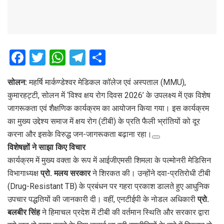
F
T
W
T
S
a
wi
h
el
h
सोलन:
महर्षि मार्कण्डेश्वर मेडिकल कॉलेज एवं अस्पताल (MMU),
ce
tt
at
e
ar
कुमारहट्टी, सोलन में ‘विश्व क्षय रोग दिवस 2026’ के उपलक्ष्य में एक विशेष
b
er
s
gr
e
जागरूकता एवं शैक्षणिक कार्यक्रम का आयोजन किया गया। इस कार्यक्रम
o
A
a
का मुख्य उद्देश्य समाज में क्षय रोग (टीबी) के प्रति फैली भ्रांतियों को दूर
o
p
m
करना और इसके विरुद्ध जन-जागरूकता बढ़ाना रहा।
विशेषज्ञों ने साझा किए विचार
k
p
कार्यक्रम में मुख्य वक्ता के रूप में आईजीएमसी शिमला के पल्मोनरी मेडिसिन
विभागाध्यक्ष
प्रो. मलय सरकार
ने शिरकत की। उन्होंने दवा-प्रतिरोधी टीबी
(Drug-Resistant TB) के प्रबंधन पर गहरा प्रकाश डालते हुए आधुनिक
उपचार पद्धतियों की जानकारी दी। वहीं, एनटीईपी के नोडल अधिकारी
प्रो.
बलबीर सिंह
ने हिमाचल प्रदेश में टीबी की वर्तमान स्थिति और सरकार द्वारा