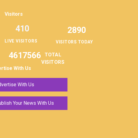
Visitors
410
2890
LIVE VISITORS
VISITORS TODAY
4617566
TOTAL
VISITORS
rtise With Us
vertise With Us
ublish Your News With Us