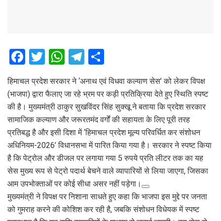
F
T
W
T
S
a
wi
h
el
h
हिमाचल प्रदेश सरकार ने ‘अनाथ एवं विधवा कल्याण सेस’ को लेकर विपक्ष
ce
tt
at
e
ar
(भाजपा) द्वारा फैलाए जा रहे भ्रम पर कड़ी प्रतिक्रिया देते हुए स्थिति स्पष्ट
b
er
s
gr
e
की है। मुख्यमंत्री ठाकुर सुखविंदर सिंह सुक्खू ने बताया कि प्रदेश सरकार
o
A
a
सामाजिक कल्याण और जरूरतमंद वर्गों की सहायता के लिए पूरी तरह
o
p
m
प्रतिबद्ध है और इसी दिशा में ‘हिमाचल प्रदेश मूल्य परिवर्धित कर संशोधन
अधिनियम-2026’ विधानसभा में पारित किया गया है। सरकार ने स्पष्ट किया
k
p
है कि पेट्रोल और डीजल पर लगाया गया 5 रुपये प्रति लीटर तक का यह
सेस मुख्य रूप से पेट्रो पदार्थ बेचने वाले व्यापारियों से लिया जाएगा, जिसका
आम उपभोक्ताओं पर कोई सीधा असर नहीं पड़ेगा।
मुख्यमंत्री ने विपक्ष पर निशाना साधते हुए कहा कि भाजपा इस मुद्दे पर जनता
को गुमराह करने की कोशिश कर रही है, जबकि संशोधन विधेयक में स्पष्ट