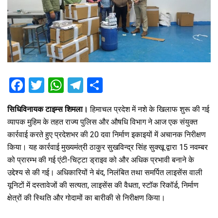
F
T
W
T
S
a
wi
h
el
h
सिधिविनायक टाइम्स शिमला।
हिमाचल प्रदेश में नशे के खिलाफ शुरू की गई
ce
tt
at
e
ar
व्यापक मुहिम के तहत राज्य पुलिस और औषधि विभाग ने आज एक संयुक्त
b
er
s
gr
e
कार्रवाई करते हुए प्रदेशभर की 20 दवा निर्माण इकाइयों में अचानक निरीक्षण
o
A
a
किया। यह कार्रवाई मुख्यमंत्री ठाकुर सुखविन्द्र सिंह सुक्खू द्वारा 15 नवम्बर
o
p
m
को प्रारम्भ की गई एंटी-चिट्टा ड्राइव को और अधिक प्रभावी बनाने के
उद्देश्य से की गई। अधिकारियों ने बंद, निलंबित तथा समर्पित लाइसेंस वाली
k
p
यूनिटों में दस्तावेजों की सत्यता, लाइसेंस की वैधता, स्टॉक रिकॉर्ड, निर्माण
क्षेत्रों की स्थिति और गोदामों का बारीकी से निरीक्षण किया।