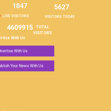
1847
5627
LIVE VISITORS
VISITORS TODAY
4609915
TOTAL
VISITORS
rtise With Us
vertise With Us
ublish Your News With Us