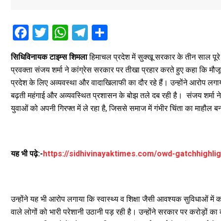
F
T
W
T
S
a
wi
h
el
h
सिधिविनायक टाइम्स शिमला
हिमाचल प्रदेश में सुक्खू सरकार के तीन साल पूरे
ce
tt
at
e
ar
प्रवक्ता संजय शर्मा ने कांग्रेस सरकार पर तीखा प्रहार करते हुए कहा कि मौज
b
er
s
gr
e
प्रदेश के लिए अव्यवस्था और वादाखिलाफी का दौर रहे हैं। उन्होंने आरोप लगा
o
A
a
बढ़ती महंगाई और अव्यवस्थित प्रशासन के बोझ तले दब रही है। संजय शर्मा ने
o
p
m
युवाओं को अपनी गिरफ्त में ले रहा है, जिससे समाज में गंभीर चिंता का माहौल ब
k
p
यह भी पढ़े:-
https://sidhivinayaktimes.com/owd-gatchhighl
उन्होंने यह भी आरोप लगाया कि स्वास्थ्य व शिक्षा जैसी आवश्यक सुविधाओं में क
वाले लोगों को भारी परेशानी उठानी पड़ रही है। उन्होंने सरकार पर करोड़ों क