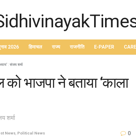
ुनाव 2026
हिमाचल
राज्य
राजनीति
E-PAPER
CARE
याय’ : संजय शर्मा
ल को भाजपा ने बताया ‘काला
जय शर्मा
0
est News
,
Political News