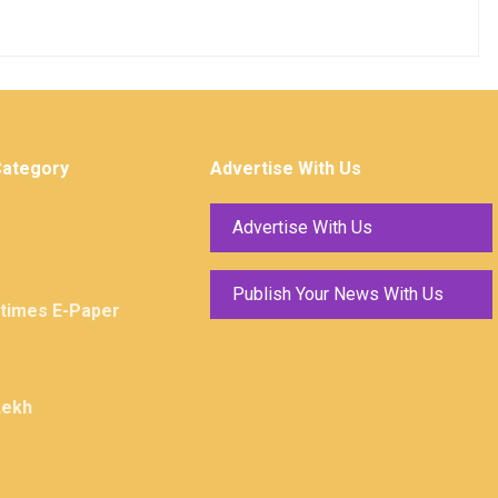
Category
Advertise With Us
Advertise With Us
Publish Your News With Us
ktimes E-Paper
Lekh