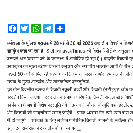
F
T
W
T
S
a
wi
h
el
h
धर्मशाला के पुलिस ग्राउंड में 28 मई से 30 मई 2026 तक तीन दिवसीय तिब्बत
ce
tt
at
e
ar
महाकुंभ कहा जा रहा है।
SidhivinayakTimes की विशेष रिपोर्ट के अनुसार यह 
b
er
s
gr
e
जन्मवर्ष और ‘करुणा वर्ष’ के उपलक्ष्य में आयोजित हो रहा है। केंद्रीय तिब्ब
o
A
a
कार्यक्रम का मुख्य उद्देश्य तिब्बती समुदाय और स्थानीय भारतीय लोगों के
o
p
m
पिछले 60 वर्षों से मिल रहे सहयोग के लिए भारत सरकार और हिमाचल के लोगों 
उत्सव के मुख्य आकर्षण और सांस्कृतिक प्रस्तुतियां
k
p
इस तीन दिवसीय उत्सव में तिब्बती स्कूली बच्चों और तिब्बती इंस्टीट्यूट ऑफ पर
प्रदर्शन किया जाएगा। हर रात का समापन पारंपरिक तिब्बती सर्कल डांस ‘गोर्श
कार्यक्रम में अपनी विशेष प्रस्तुति देंगे। उत्सव के दौरान नॉरबुलिंगका इंस्टीट्यू
और किताबों की प्रदर्शनियां लगाई जाएंगी। इसके अलावा मेन-त्सी-खांग द्वारा 
भी दी जाएंगी। पर्यटकों के लिए लजीज पारंपरिक तिब्बती व्यंजनों के स्टॉल्स और
उद्घाटन समारोह और अतिथियों का स्वागत