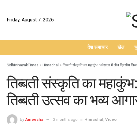
Friday, August 7, 2026
देश समाचार
खेल
च
–
SidhivinayakTimes
>
Himachal
>
तिब्बती संस्कृति का महाकुंभ: धर्मशाला में तीन दिवसीय ति
तिब्बती संस्कृति का महाकुंभ
तिब्बती उत्सव का भव्य आग
by
Ameesha
2 months ago
in
Himachal
,
Video