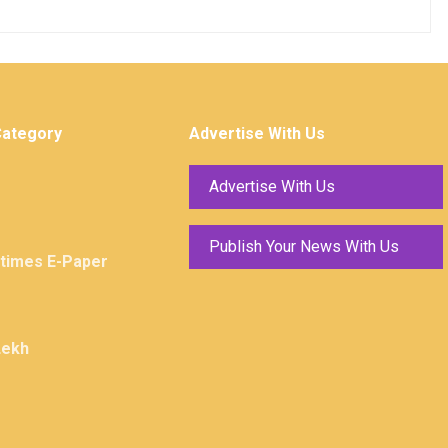
Category
Advertise With Us
Advertise With Us
Publish Your News With Us
ktimes E-Paper
Lekh