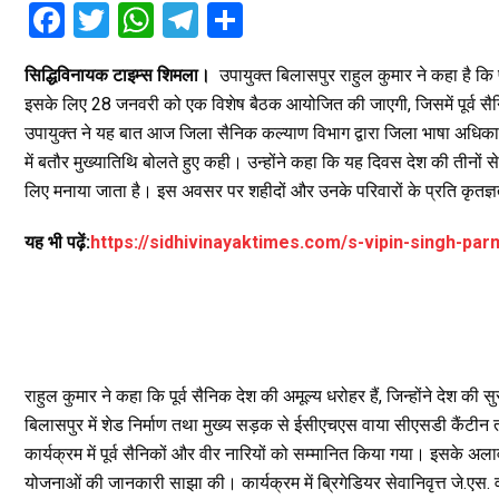
F
T
W
T
S
a
wi
h
el
h
सिद्धिविनायक टाइम्स शिमला।
उपायुक्त बिलासपुर राहुल कुमार ने कहा है कि 
ce
tt
at
e
ar
इसके लिए 28 जनवरी को एक विशेष बैठक आयोजित की जाएगी, जिसमें पूर्व सैनिको
b
er
s
gr
e
उपायुक्त ने यह बात आज जिला सैनिक कल्याण विभाग द्वारा जिला भाषा अधिकारी
o
A
a
में बतौर मुख्यातिथि बोलते हुए कही। उन्होंने कहा कि यह दिवस देश की तीनों से
o
p
m
लिए मनाया जाता है। इस अवसर पर शहीदों और उनके परिवारों के प्रति कृतज्ञता
k
p
यह भी पढ़ें:
https://sidhivinayaktimes.com/s-vipin-singh-p
राहुल कुमार ने कहा कि पूर्व सैनिक देश की अमूल्य धरोहर हैं, जिन्होंने देश की स
बिलासपुर में शेड निर्माण तथा मुख्य सड़क से ईसीएचएस वाया सीएसडी कैंटीन त
कार्यक्रम में पूर्व सैनिकों और वीर नारियों को सम्मानित किया गया। इसके अ
योजनाओं की जानकारी साझा की। कार्यक्रम में ब्रिगेडियर सेवानिवृत्त जे.एस. वर