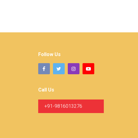
Follow Us
Call Us
+91-9816013276