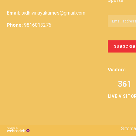
Sports
Email:
sidhivinayaktimes@gmail.com
Phone:
9816013276
Visitors
361
LIVE VISITO
Privacy
Term &
Policy
Conditions
Sitem