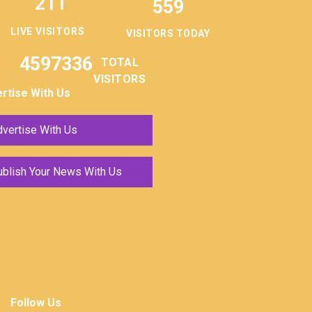
211
559
LIVE VISITORS
VISITORS TODAY
4597336
TOTAL
VISITORS
rtise With Us
vertise With Us
ublish Your News With Us
Follow Us