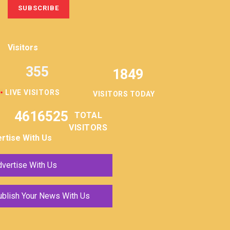
Visitors
355
1849
LIVE VISITORS
VISITORS TODAY
4616525
TOTAL
VISITORS
rtise With Us
vertise With Us
ublish Your News With Us