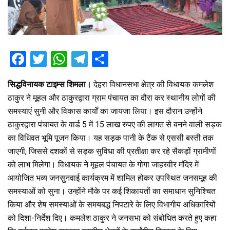
F
T
W
T
S
a
wi
h
el
h
सिद्धविनायक टाइम्स शिमला।
देहरा विधानसभा क्षेत्र की विधायक कमलेश
ce
tt
at
e
ar
ठाकुर ने मूहल और ठाकुरद्वारा ग्राम पंचायत का दौरा कर स्थानीय लोगों की
b
er
s
gr
e
समस्याएं सुनी और विकास कार्यों का जायजा लिया। इस दौरान उन्होंने
o
A
a
ठाकुरद्वारा पंचायत के वार्ड 5 में 15 लाख रुपए की लागत से बनने वाली सड़क
o
p
m
का विधिवत भूमि पूजन किया। यह सड़क पानी के टैंक से एससी बस्ती तक
जाएगी, जिससे दशकों से सड़क सुविधा की प्रतीक्षा कर रहे सैकड़ों ग्रामीणों
k
p
को लाभ मिलेगा। विधायक ने मूहल पंचायत के गोगा जाहरवीर मंदिर में
आयोजित भव्य जनसुनवाई कार्यक्रम में शामिल होकर उपस्थित जनसमूह की
समस्याओं को सुना। उन्होंने मौके पर कई शिकायतों का समाधान सुनिश्चित
किया और शेष समस्याओं के समयबद्ध निपटारे के लिए विभागीय अधिकारियों
को दिशा-निर्देश दिए। कमलेश ठाकुर ने जनसभा को संबोधित करते हुए कहा