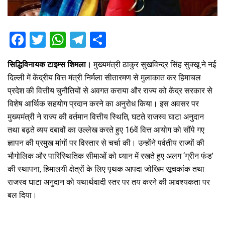
F
T
W
T
S
a
wi
h
el
h
सिद्धिविनायक टाइम्स शिमला।
मुख्यमंत्री ठाकुर सुखविन्द्र सिंह सुक्खू ने नई
ce
tt
at
e
ar
दिल्ली में केंद्रीय वित्त मंत्री निर्मला सीतारमण से मुलाकात कर हिमाचल
b
er
s
gr
e
प्रदेश की वित्तीय चुनौतियों से अवगत कराया और राज्य को केंद्र सरकार से
o
A
a
विशेष आर्थिक सहयोग प्रदान करने का अनुरोध किया। इस अवसर पर
o
p
m
मुख्यमंत्री ने राज्य की वर्तमान वित्तीय स्थिति, घटते राजस्व घाटा अनुदान
तथा बढ़ते व्यय दबावों का उल्लेख करते हुए 16वें वित्त आयोग को सौंपे गए
k
p
ज्ञापन की प्रमुख मांगों पर विस्तार से चर्चा की। उन्होंने पर्वतीय राज्यों की
भौगोलिक और पारिस्थितिक सीमाओं को ध्यान में रखते हुए अलग ‘ग्रीन फंड’
की स्थापना, हिमालयी क्षेत्रों के लिए पृथक आपदा जोखिम सूचकांक तथा
राजस्व घाटा अनुदान को यथार्थवादी स्तर पर तय करने की आवश्यकता पर
बल दिया।