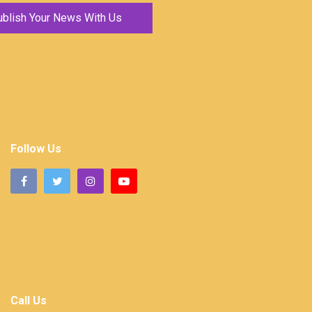
ublish Your News With Us
Follow Us
Call Us