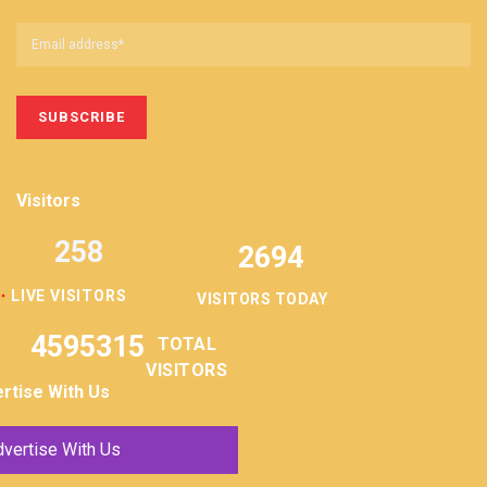
Visitors
258
2694
LIVE VISITORS
VISITORS TODAY
4595315
TOTAL
VISITORS
rtise With Us
vertise With Us