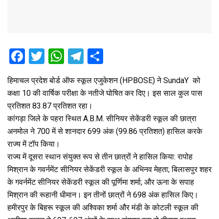
F
T
W
T
S
a
wi
h
el
h
हिमाचल प्रदेश बोर्ड ऑफ स्कूल एजुकेशन (HPBOSE) ने SundaY को
ce
tt
at
e
ar
कक्षा 10 की वार्षिक परीक्षा के नतीजे घोषित कर दिए। इस साल कुल पास
b
er
s
gr
e
प्रतिशत 83.87 प्रतिशत रहा।
o
A
a
कांगड़ा जिले के पहरा स्थित A.B.M. सीनियर सेकेंडरी स्कूल की छात्रा
o
p
m
अनमोल ने 700 में से शानदार 699 अंक (99.86 प्रतिशत) हासिल करके
राज्य में टॉप किया।
k
p
राज्य में दूसरा स्थान संयुक्त रूप से तीन छात्रों ने हासिल किया: रापोह
मिश्रान के गवर्नमेंट सीनियर सेकेंडरी स्कूल के अभिनव मेहता; बिलासपुर शहर
के गवर्नमेंट सीनियर सेकेंडरी स्कूल की पूर्णिमा शर्मा; और ऊना के सपाह
मिश्रान की रूहानी धीमान। इन तीनों छात्रों ने 698 अंक हासिल किए।
हमीरपुर के बिहरू स्कूल की अश्विका शर्मा और मंडी के कोटली स्कूल की