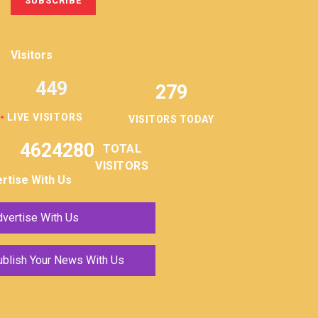
Visitors
449
279
LIVE VISITORS
VISITORS TODAY
4624280
TOTAL
VISITORS
rtise With Us
vertise With Us
ublish Your News With Us