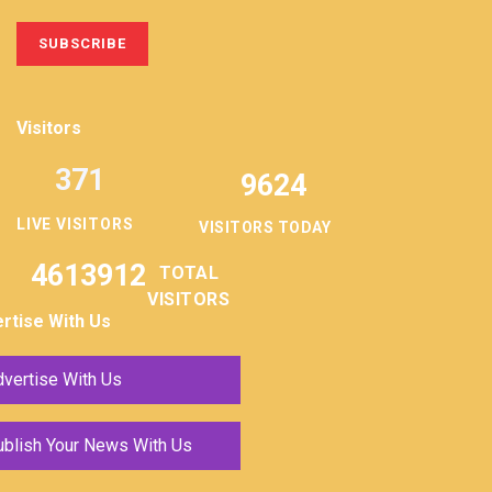
Visitors
371
9624
LIVE VISITORS
VISITORS TODAY
4613912
TOTAL
VISITORS
rtise With Us
vertise With Us
ublish Your News With Us