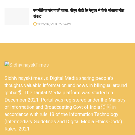
रणनीतिक संयम की कला: पीएम मोदी के नेतृत्व ने कैसे संभाला नीट
संकट
2026/07/29 03:27:54PM
Sidhivinayaktimes , a Digital Media sharing people's
thoughts valuable information and news in bilingual around
global🌎. The Digital Media platform was started on
December 2021. Portal was registered under the Ministry
of Information and Broadcasting Govt of India 🇮🇳 in
accordance with rule 18 of the Information Technology
(Intermediary Guidelines and Digital Media Ethics Code)
Rules, 2021.