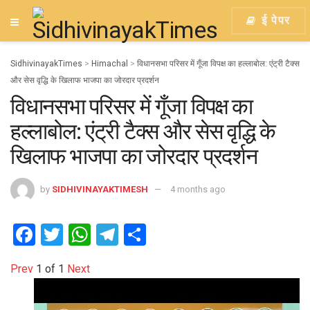
ई पेपर
SidhivinayakTimes
>
Himachal
>
विधानसभा परिसर में गूँजा विपक्ष का हल्लाबोल: एंट्री टैक्स
और सेस वृद्धि के खिलाफ भाजपा का जोरदार प्रदर्शन
विधानसभा परिसर में गूँजा विपक्ष का
हल्लाबोल: एंट्री टैक्स और सेस वृद्धि के
खिलाफ भाजपा का जोरदार प्रदर्शन
by
SIDHIVINAYAKTIMESH
4 months ago
F
T
W
T
S
a
wi
h
el
h
Prev
1
of
1
Next
ce
tt
at
e
ar
b
er
s
gr
e