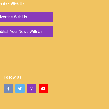
rtise With Us
vertise With Us
ublish Your News With Us
Follow Us