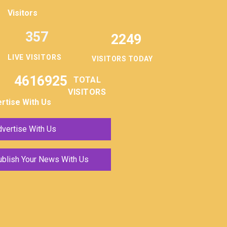
Visitors
357
2249
LIVE VISITORS
VISITORS TODAY
4616925
TOTAL
VISITORS
rtise With Us
vertise With Us
ublish Your News With Us