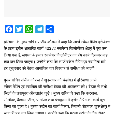
F
T
W
T
S
a
wi
h
el
h
हरियाणा के मुख्य सचिव संजीव कौशल ने कहा कि लार्ज स्केल मैपिंग प्रोजेक्ट
ce
tt
at
e
ar
के तहत ड्रोन आधारित कार्य 40372 स्कवेयर किलोमीटर क्षेत्र में पूरा कर
b
er
s
gr
e
लिया गया है, लगभग 4 हजार स्कवेयर किलोमीटर का शेष कार्य दिसम्बर माह
o
A
a
तक कर लिया जाएगा। उन्होंने कहा कि लार्ज स्केल मैपिंग एवं स्वामित्व बारे
o
p
m
हर शुक्रवार को बैठक आयोजित कर विस्तार से समीक्षा की जाएगी।
k
p
मुख्य सचिव संजीव कौशल ने शुक्रवार को चंडीगढ़ में हरियाणा लार्ज
स्केल मेपिंग एवं स्वामित्व की समीक्षा बैठक की अध्यक्षता की। बैठक से सभी
जिलों के उपायुक्त ऑनलाईन जुड़े। मुख्य सचिव ने कहा कि करनाल,
सोनीपत, कैथल, जीन्द, पानीपत तथा पंचकूला में ड्रोन मैपिंग का कार्य पूरा
किया जा चुका है। मुरब्बा स्टोन का कार्य हिसार, भिवानी, रोहतक, कुरूक्षेत्र में
जल्द ही पूरा कर लिया जाएगा। उन्होंने कहा कि मुरब्बा स्टोन के लिए रोवर