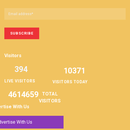
Visitors
394
10371
LIVE VISITORS
VISITORS TODAY
4614659
TOTAL
VISITORS
rtise With Us
vertise With Us