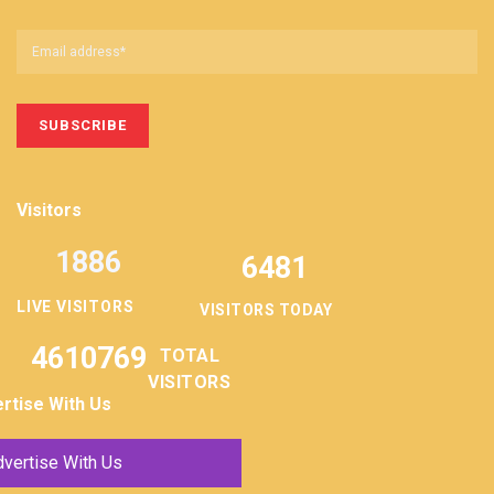
Visitors
1886
6481
LIVE VISITORS
VISITORS TODAY
4610769
TOTAL
VISITORS
rtise With Us
vertise With Us