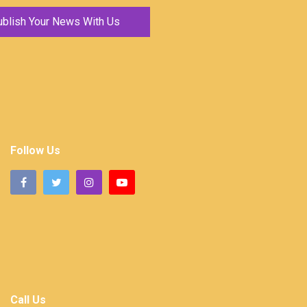
ublish Your News With Us
Follow Us
Call Us