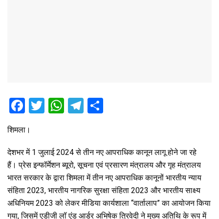
F
T
W
T
S
a
wi
h
el
h
शिमला।
ce
tt
at
e
ar
b
er
s
gr
e
देशभर में 1 जुलाई 2024 से तीन नए आपराधिक कानून लागू होने जा रहे
o
A
a
हैं। प्रेस इन्फॉर्मेशन ब्यूरो, सूचना एवं प्रसारण मंत्रालय और गृह मंत्रालय
भारत सरकार के द्वारा शिमला में तीन नए आपराधिक कानूनों भारतीय न्याय
o
p
m
संहिता 2023, भारतीय नागरिक सुरक्षा संहिता 2023 और भारतीय साक्ष्य
k
p
अधिनियम 2023 को लेकर मीडिया कार्यशाला “वार्तालाप” का आयोजन किया
गया, जिसमें एडीजी लॉ एंड आर्डर अभिषेक त्रिवेदी ने मुख्य अतिथि के रूप में