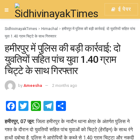
ई पेपर
SidhivinayakTimes
>
Himachal
>
हमीरपुर में पुलिस की बड़ी कार्रवाई: दो युवतियों सहित पांच
युवा 1.40 ग्राम चिट्टे के साथ गिरफ्तार
हमीरपुर में पुलिस की बड़ी कार्रवाई: दो
युवतियों सहित पांच युवा 1.40 ग्राम
चिट्टे के साथ गिरफ्तार
by
Ameesha
2 months ago
F
T
W
T
S
a
wi
h
el
h
हमीरपुर, 07 जून:
जिला हमीरपुर के नादौन थाना क्षेत्र के अंतर्गत पुलिस ने
ce
tt
at
e
ar
गश्त के दौरान दो युवतियों सहित पांच युवाओं को चिट्टे (हेरॉइन) के साथ रंगे
b
er
s
gr
e
हाथों दबोचा है. पुलिस ने आरोपियों के कब्जे से 1.40 ग्राम चिट्टा और नकदी