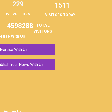
229
1511
LIVE VISITORS
VISITORS TODAY
4598288
TOTAL
VISITORS
rtise With Us
vertise With Us
ublish Your News With Us
Follow Us