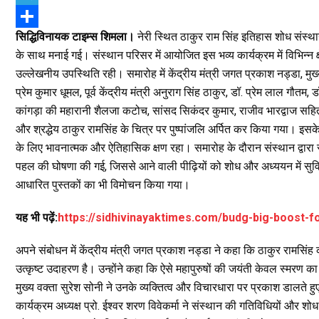
e
i
h
T
सिद्धिविनायक टाइम्स शिमला।
नेरी स्थित ठाकुर राम सिंह इतिहास शोध संस्थान 
b
t
a
e
S
के साथ मनाई गई। संस्थान परिसर में आयोजित इस भव्य कार्यक्रम में विभिन्न क्ष
o
t
t
l
h
उल्लेखनीय उपस्थिति रही। समारोह में केंद्रीय मंत्री जगत प्रकाश नड्डा, मुख्य वक
o
e
s
e
a
प्रेम कुमार धूमल, पूर्व केंद्रीय मंत्री अनुराग सिंह ठाकुर, डॉ. प्रेम लाल गौतम, 
k
r
A
g
r
कांगड़ा की महारानी शैलजा कटोच, सांसद सिकंदर कुमार, राजीव भारद्वाज सहित 
और श्रद्धेय ठाकुर रामसिंह के चित्र पर पुष्पांजलि अर्पित कर किया गया।
p
r
e
के लिए भावनात्मक और ऐतिहासिक क्षण रहा। समारोह के दौरान संस्थान द्वारा 
p
a
पहल की घोषणा की गई, जिससे आने वाली पीढ़ियों को शोध और अध्ययन में सुव
m
आधारित पुस्तकों का भी विमोचन किया गया।
यह भी पढ़ें:
https://sidhivinayaktimes.com/budg-big-boost-
अपने संबोधन में केंद्रीय मंत्री जगत प्रकाश नड्डा ने कहा कि ठाकुर रामसि
उत्कृष्ट उदाहरण है। उन्होंने कहा कि ऐसे महापुरुषों की जयंती केवल स्मरण 
मुख्य वक्ता सुरेश सोनी ने उनके व्यक्तित्व और विचारधारा पर प्रकाश डालते 
कार्यक्रम अध्यक्ष प्रो. ईश्वर शरण विवेकर्मा ने संस्थान की गतिविधियों और शो