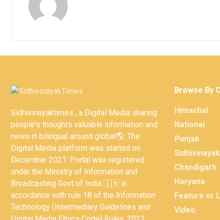
Browse By 
Himachal
Sidhivinayaktimes , a Digital Media sharing
people's thoughts valuable information and
National
news in bilingual around global🌎. The
Punjab
Digital Media platform was started on
Sidhivinaya
December 2021. Portal was registered
Chandigarh
under the Ministry of Information and
Haryana
Broadcasting Govt of India 🇮🇳 in
accordance with rule 18 of the Information
Feature or 
Technology (Intermediary Guidelines and
Video
Digital Media Ethics Code) Rules, 2021.