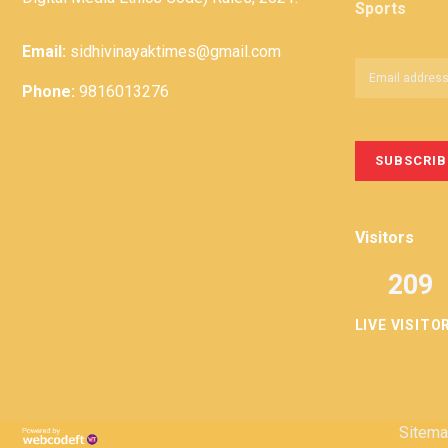
Sports
Email:
sidhivinayaktimes@gmail.com
Phone:
9816013276
Visitors
209
LIVE VISITO
Sitem