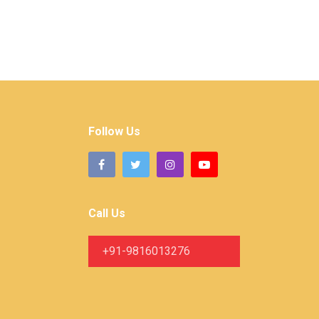
Follow Us
Call Us
+91-9816013276