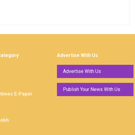
Category
Advertise With Us
Advertise With Us
Publish Your News With Us
ktimes E-Paper
Lekh