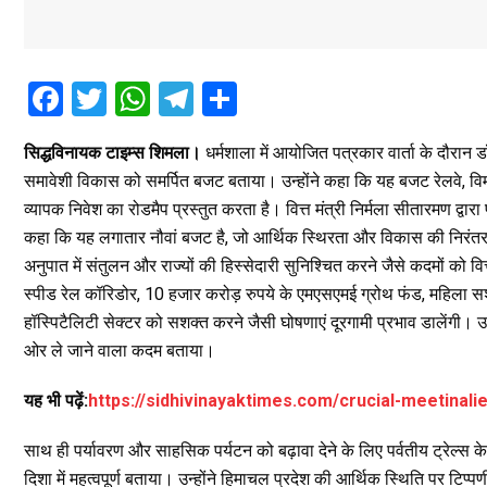
F
T
W
T
S
a
wi
h
el
h
सिद्धविनायक टाइम्स शिमला।
धर्मशाला में आयोजित पत्रकार वार्ता के दौरा
ce
tt
at
e
ar
समावेशी विकास को समर्पित बजट बताया। उन्होंने कहा कि यह बजट रेलवे, विमानन,
b
er
s
gr
e
व्यापक निवेश का रोडमैप प्रस्तुत करता है। वित्त मंत्री निर्मला सीतारमण द्वा
o
A
a
कहा कि यह लगातार नौवां बजट है, जो आर्थिक स्थिरता और विकास की निरंतरता 
o
p
m
अनुपात में संतुलन और राज्यों की हिस्सेदारी सुनिश्चित करने जैसे कदमों को
स्पीड रेल कॉरिडोर, 10 हजार करोड़ रुपये के एमएसएमई ग्रोथ फंड, महिला सश
k
p
हॉस्पिटैलिटी सेक्टर को सशक्त करने जैसी घोषणाएं दूरगामी प्रभाव डालेंगी। उ
ओर ले जाने वाला कदम बताया।
यह भी पढ़ें:
https://sidhivinayaktimes.com/crucial-meetinal
साथ ही पर्यावरण और साहसिक पर्यटन को बढ़ावा देने के लिए पर्वतीय ट्रेल्स 
दिशा में महत्वपूर्ण बताया। उन्होंने हिमाचल प्रदेश की आर्थिक स्थिति पर टिप