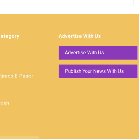
Category
Advertise With Us
Advertise With Us
Publish Your News With Us
ktimes E-Paper
Lekh