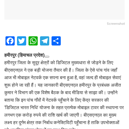
Screenshot
F
T
W
T
S
a
wi
h
el
h
हमीरपुर (हिमाचल प्रदेश)
ce
tt
at
e
ar
हमीरपुर जिला के सुदूर क्षेत्रों को डिजिटल मुख्यधारा से जोड़ने के लिए
b
er
s
gr
e
बीएसएनएल ने एक बड़ी योजना तैयार की है। जिला के ऐसे पांच गांव जहाँ
o
A
a
आज भी मोबाइल नेटवर्क एक सपना बना हुआ है, वहां जल्द ही मोबाइल सेवाएं
o
p
m
शुरू होने जा रही हैं। यह जानकारी बीएसएनएल हमीरपुर के प्रबंधक अजीत
कुमार ने विभाग की एक विशेष बैठक के बाद मीडिया से साझा की। उन्होंने
k
p
बताया कि इन पांच गाँवों में नेटवर्क पहुँचाने के लिए केंद्र सरकार की
‘डिजिटल भारत निधि’ योजना के तहत प्रत्येक मोबाइल टावर की स्थापना पर
लगभग एक करोड़ रुपये की राशि खर्च की जाएगी। बीएसएनएल का मुख्य
लक्ष्य हर दुर्गम क्षेत्र तक निर्बाध कनेक्टिविटी पहुँचाना है ताकि उपभोक्ताओं