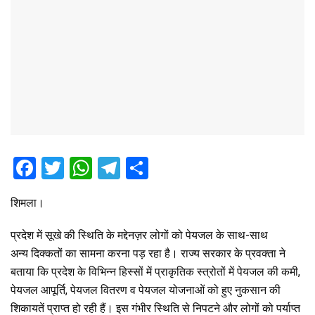
F
T
W
T
S
a
wi
h
el
h
शिमला।
ce
tt
at
e
ar
b
er
s
gr
e
प्रदेश में सूखे की स्थिति के मद्देनज़र लोगों को पेयजल के साथ-साथ
o
A
a
अन्य दिक्कतों का सामना करना पड़ रहा है। राज्य सरकार के प्रवक्ता ने
बताया कि प्रदेश के विभिन्न हिस्सों में प्राकृतिक स्त्रोतों में पेयजल की कमी,
o
p
m
पेयजल आपूर्ति, पेयजल वितरण व पेयजल योजनाओं को हुए नुकसान की
k
p
शिकायतें प्राप्त हो रही हैं। इस गंभीर स्थिति से निपटने और लोगों को पर्याप्त