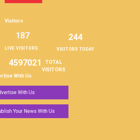
Visitors
187
244
LIVE VISITORS
VISITORS TODAY
4597021
TOTAL
VISITORS
rtise With Us
vertise With Us
ublish Your News With Us